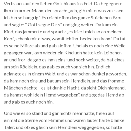
Vertrauen auf den lieben Gott hinaus ins Feld. Da begegnete
ihm ein armer Mann, der sprach: „ach, gib mit etwas zu essen,
ich bin so hungrig.“ Es reichte ihm das ganze Stückchen Brot
und sagte: “ Gott segne Dir’s“, und ging weiter. Da kam ein
Kind, das jammerte und sprach: „es friert mich so an meinem
Kopf, schenk mir etwas, womit ich ihn bedecken kann.“ Da tat
es seine Mütze ab und gab sie ihm. Und als es noch eine Weile
gegangen war, kam wieder ein Kind udn hatte kein Leibchen
an und fror; da gab es ihm seins: und noch weiter, da bat eines
um sein Röcklein, das gab es auch von sich hin. Endlich
gelangte es in einem Wald, und es war schon dunkel geworden,
da kam noch eins und bat um sein Hemdlein, und das fromme
Mädchen dachte: „es ist dunkle Nacht, da sieht Dich niemand,
da kannst wohl dein Hemd weggeben“, und zog das Hemd ab
und gab es auch noch hin.
Und wie es so stand und gar nichts mehr hatte, fielen auf
einmal die Sterne vom Himmel und waren lauter harte blanke
Taler: und ob es gleich sein Hemdlein weggegeben, so hatte